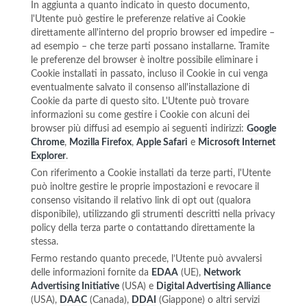
In aggiunta a quanto indicato in questo documento,
l'Utente può gestire le preferenze relative ai Cookie
direttamente all'interno del proprio browser ed impedire –
ad esempio – che terze parti possano installarne. Tramite
le preferenze del browser è inoltre possibile eliminare i
Cookie installati in passato, incluso il Cookie in cui venga
eventualmente salvato il consenso all'installazione di
Cookie da parte di questo sito. L'Utente può trovare
informazioni su come gestire i Cookie con alcuni dei
browser più diffusi ad esempio ai seguenti indirizzi:
Google
Chrome
,
Mozilla Firefox
,
Apple Safari
e
Microsoft Internet
Explorer
.
Con riferimento a Cookie installati da terze parti, l'Utente
può inoltre gestire le proprie impostazioni e revocare il
consenso visitando il relativo link di opt out (qualora
disponibile), utilizzando gli strumenti descritti nella privacy
policy della terza parte o contattando direttamente la
stessa.
Fermo restando quanto precede, l’Utente può avvalersi
delle informazioni fornite da
EDAA
(UE),
Network
Advertising Initiative
(USA) e
Digital Advertising Alliance
(USA),
DAAC
(Canada),
DDAI
(Giappone) o altri servizi